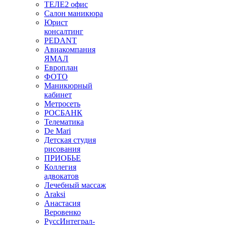
ТЕЛЕ2 офис
Салон маникюра
Юрист
консалтинг
PEDANT
Авиакомпания
ЯМАЛ
Европлан
ФОТО
Маникюрный
кабинет
Метросеть
РОСБАНК
Телематика
De Mari
Детская студия
рисования
ПРИОБЬЕ
Коллегия
адвокатов
Лечебный массаж
Araksi
Анастасия
Веровенко
РуссИнтеграл-