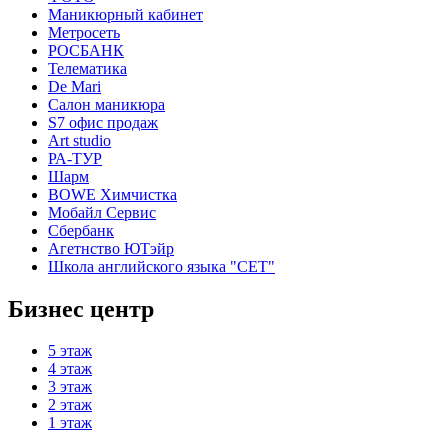
Маникюрный кабинет
Метросеть
РОСБАНК
Телематика
De Mari
Салон маникюра
S7 офис продаж
Art studio
РА-ТУР
Шарм
BOWE Химчистка
Мобайл Сервис
Сбербанк
Агетнство ЮТэйр
Школа английского языка "СЕТ"
Бизнес центр
5 этаж
4 этаж
3 этаж
2 этаж
1 этаж