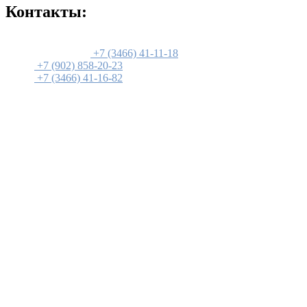
Контакты:
БЦ "СИТИ-ЦЕНТР"
Администраторы:
+7 (3466) 41-11-18
Офис:
+7 (902) 858-20-23
Офис:
+7 (3466) 41-16-82
ул. Омская 11,
г. Нижневартовск,
ХМАО-Югра,
628600, Россия.