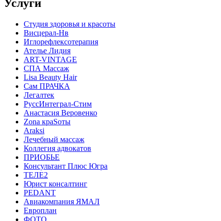
Услуги
Студия здоровья и красоты
Висцерал-Нв
Иглорефлексотерапия
Ателье Лидия
ART-VINTAGE
СПА Массаж
Lisa Beauty Hair
Сам ПРАЧКА
Легалтек
РуссИнтеграл-Стим
Анастасия Веровенко
Zona краSoты
Araksi
Лечебный массаж
Коллегия адвокатов
ПРИОБЬЕ
Консультант Плюс Югра
ТЕЛЕ2
Юрист консалтинг
PEDANT
Авиакомпания ЯМАЛ
Европлан
ФОТО