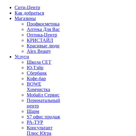
Сити-Центр
Как добраться
Магазины
Профкосметика
Аптека Для Вас
Оптика-Центр
КРИСТАЙЛ
Красивые люди
Alex Beauty
Услуги
Школа СЕТ
Ю-Тэйр
Сбербанк
Кофе-бар
BOWE
Химчистка
Мобайл Сервис
Перинатальный
центр
Шарм
S7 офис продаж
РА-ТУР
Консультант
Плюс Югра