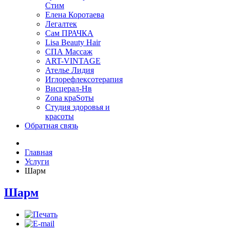
Стим
Eлена Коротаева
Легалтек
Сам ПРАЧКА
Lisa Beauty Hair
СПА Массаж
ART-VINTAGE
Ателье Лидия
Иглорефлексотерапия
Висцерал-Нв
Zona краSoты
Студия здоровья и
красоты
Обратная связь
Главная
Услуги
Шарм
Шарм